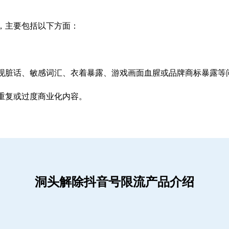
，主要包括以下方面：
现脏话、敏感词汇、衣着暴露、游戏画面血腥或品牌商标暴露等
重复或过度商业化内容。
洞头解除抖音号限流产品介绍