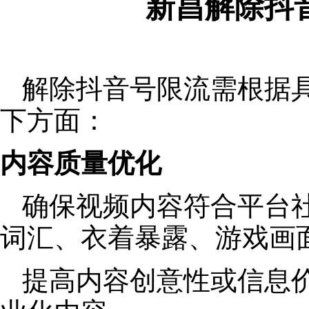
新昌解除抖
解除抖音号限流需根据
下方面：
内容质量优化
确保视频内容符合平台
词汇、衣着暴露、游戏画
提高内容创意性或信息