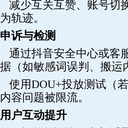
减少互关互赞、账号切
为轨迹。
申诉与检测
通过抖音安全中心或客
据（如敏感词误判、搬运
使用DOU+投放测试（
内容问题被限流。
用户互动提升