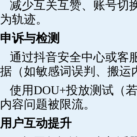
减少互关互赞、账号切
为轨迹。
申诉与检测
通过抖音安全中心或客
据（如敏感词误判、搬运
使用DOU+投放测试（
内容问题被限流。
用户互动提升