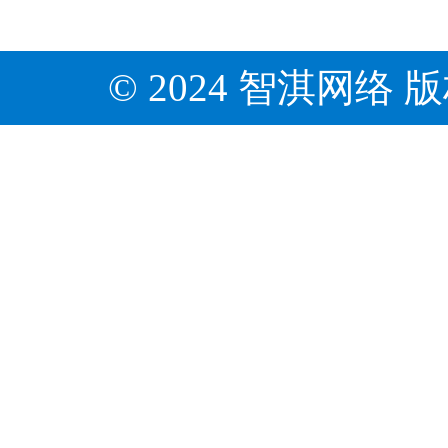
© 2024 智淇网络 版权所有