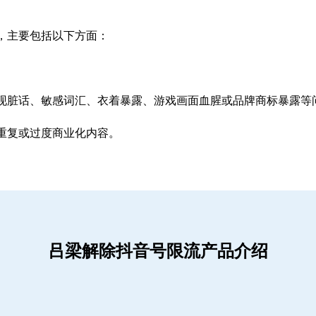
，主要包括以下方面：
现脏话、敏感词汇、衣着暴露、游戏画面血腥或品牌商标暴露等
重复或过度商业化内容。
吕梁解除抖音号限流产品介绍