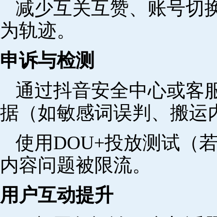
减少互关互赞、账号切
为轨迹。
申诉与检测
通过抖音安全中心或客
据（如敏感词误判、搬运
使用DOU+投放测试（
内容问题被限流。
用户互动提升