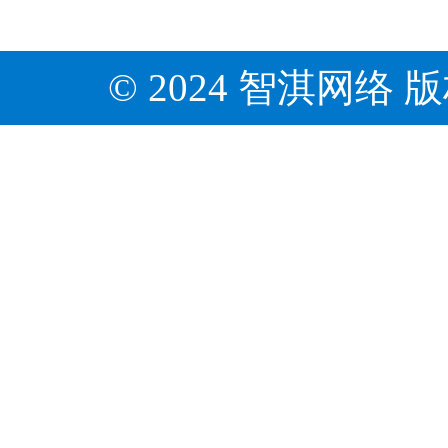
© 2024 智淇网络 版权所有