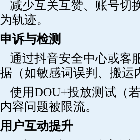
减少互关互赞、账号切
为轨迹。
申诉与检测
通过抖音安全中心或客
据（如敏感词误判、搬运
使用DOU+投放测试（
内容问题被限流。
用户互动提升