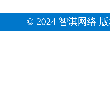
© 2024 智淇网络 版权所有