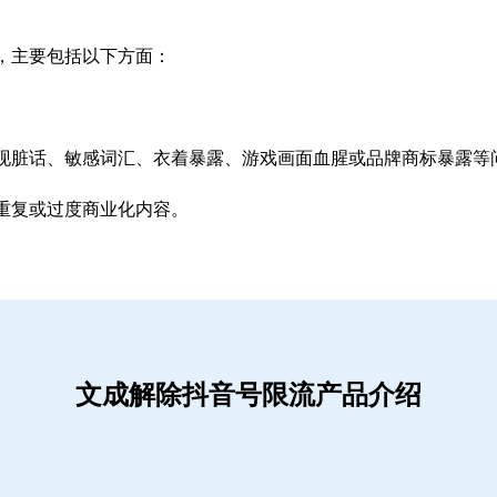
，主要包括以下方面：
现脏话、敏感词汇、衣着暴露、游戏画面血腥或品牌商标暴露等
重复或过度商业化内容。
文成解除抖音号限流产品介绍