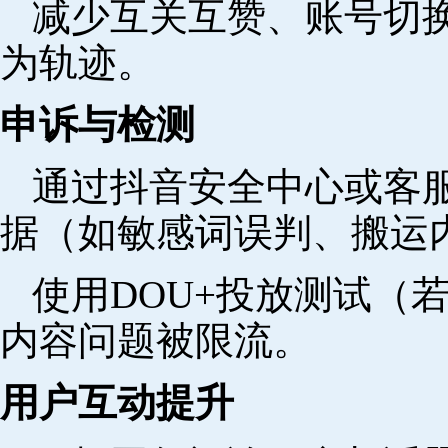
减少互关互赞、账号切
为轨迹。
申诉与检测
通过抖音安全中心或客
据（如敏感词误判、搬运
使用DOU+投放测试（
内容问题被限流。
用户互动提升