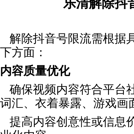
乐清解除抖
解除抖音号限流需根据
下方面：
内容质量优化
确保视频内容符合平台
词汇、衣着暴露、游戏画
提高内容创意性或信息