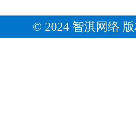
© 2024 智淇网络 版权所有