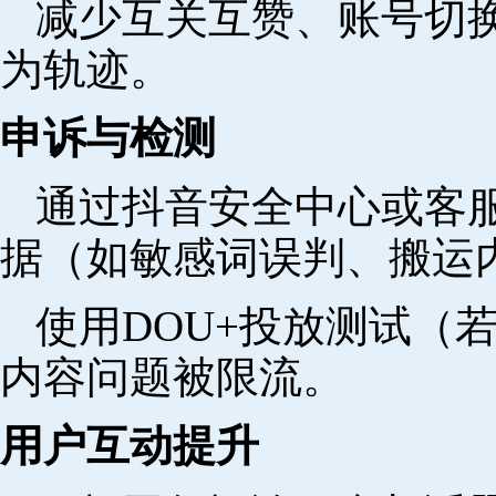
减少互关互赞、账号切
为轨迹。
申诉与检测
通过抖音安全中心或客
据（如敏感词误判、搬运
使用DOU+投放测试（
内容问题被限流。
用户互动提升