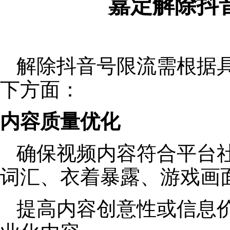
嘉定解除抖
解除抖音号限流需根据
下方面：
内容质量优化
确保视频内容符合平台
词汇、衣着暴露、游戏画
提高内容创意性或信息