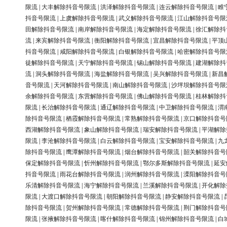
限流
|
大丰解除抖音号限流
|
洪泽解除抖音号限流
|
连云解除抖音号限流
|
睢
抖音号限流
|
上虞解除抖音号限流
|
武义解除抖音号限流
|
江山解除抖音号限
田解除抖音号限流
|
南岸解除抖音号限流
|
海定解除抖音号限流
|
徐汇解除抖
流
|
来宾解除抖音号限流
|
衡阳解除抖音号限流
|
宜昌解除抖音号限流
|
平顶
抖音号限流
|
咸阳解除抖音号限流
|
白银解除抖音号限流
|
哈密解除抖音号限
徒解除抖音号限流
|
天宁解除抖音号限流
|
锡山解除抖音号限流
|
建湖解除抖
流
|
洞头解除抖音号限流
|
海盐解除抖音号限流
|
吴兴解除抖音号限流
|
新昌
音号限流
|
天河解除抖音号限流
|
南山解除抖音号限流
|
沙坪坝解除抖音号限
余解除抖音号限流
|
东营解除抖音号限流
|
佛山解除抖音号限流
|
桂林解除抖
限流
|
长治解除抖音号限流
|
通辽解除抖音号限流
|
中卫解除抖音号限流
|
渭
除抖音号限流
|
栖霞解除抖音号限流
|
常熟解除抖音号限流
|
京口解除抖音号
西湖解除抖音号限流
|
象山解除抖音号限流
|
瑞安解除抖音号限流
|
平湖解除
限流
|
李沧解除抖音号限流
|
白云解除抖音号限流
|
宝安解除抖音号限流
|
九
除抖音号限流
|
鹰潭解除抖音号限流
|
烟台解除抖音号限流
|
韶关解除抖音号
保定解除抖音号限流
|
忻州解除抖音号限流
|
鄂尔多斯解除抖音号限流
|
延安
抖音号限流
|
雨花台解除抖音号限流
|
润州解除抖音号限流
|
溧阳解除抖音号
乐清解除抖音号限流
|
海宁解除抖音号限流
|
兰溪解除抖音号限流
|
开化解除
限流
|
大渡口解除抖音号限流
|
朝阳解除抖音号限流
|
静安解除抖音号限流
|
除抖音号限流
|
贺州解除抖音号限流
|
常德解除抖音号限流
|
荆门解除抖音号
限流
|
张掖解除抖音号限流
|
喀什解除抖音号限流
|
锦州解除抖音号限流
|
白